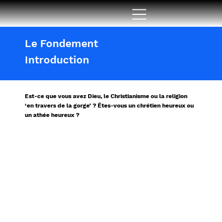
Le Fondement
Introduction
Est-ce que vous avez Dieu, le Christianisme ou la religion
‘en travers de la gorge’ ? Êtes-vous un chrétien heureux ou
un athée heureux ?
Quelle que soit votre situation, j'espère
que ce livre pourra vous être utile. Son
but est de donner une explication
basique du message biblique et de vous
aider à trouver un fil conducteur dans la
Bible. Les histoires bibliques, les
enseignements et les prophéties, donnent
du début à la fin un message cohérent et
complet. De nombreux détails et
profondeurs ne seront pas abordés dans ce