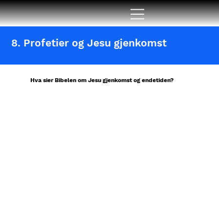
8. Profetier og Jesu gjenkomst
Hva sier Bibelen om Jesu gjenkomst og endetiden?
På samme måte som det, i
det gamle testamentet,
var mer enn 300
profetier om at Jesus
skulle komme som vår
Frelser og Redningsmann,
er det minst like mange
profetier i Bibelen som