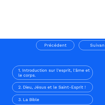
Maintenant que cela se produit, il est
important que nous les bénissions, que
nous priions pour eux et que nous
comprenions que cela doit arriver pour
que la parole de la Bible sur une
restauration totale se réalise.
Précédent
Suivan
1. Introduction sur l'esprit, l'âme et
le corps.
2. Dieu, Jésus et le Saint-Esprit !
3. La Bible