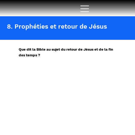
8. Prophéties et retour de Jésus
Que dit la Bible au sujet du retour de Jésus et de la fin
des temps ?
Tout comme dans l'Ancien Testament,
il y avait plus de 300 prophéties sur
le fait que Jésus viendrait comme
notre Sauveur et Rédempteur, il y a
énormément de prophéties dans la Bible
qui disent que Jésus reviendra une
deuxième fois et que cette terre aura
une fin.
Lorsque Jésus reviendra une deuxième
fois, il viendra seulement chercher
ceux qui croient en lui pour les